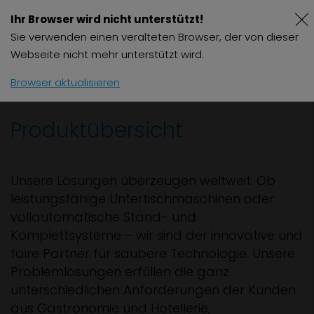
Ihr Browser wird nicht unterstützt!
Sie verwenden einen veralteten Browser, der von dieser
Webseite nicht mehr unterstützt wird.
Browser aktualisieren
Produktübersicht
Unsere Lösungen überzeugen weltweit. Ob
leistungsfähige Untertischmaschinen oder
vollautomatische Stand- und
Komplettsysteme – wir sind der innovative und
faire Partner für saubere Technologie. Unsere
Problemlösungen erfüllen die ganz
unterschiedlichen Anforderungen der Kunden
aus Gastronomie und Hotellerie,