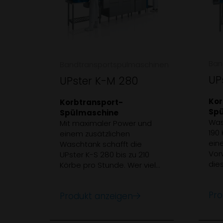
Ban
Bandtransportspülmaschinen
UP
UPster K-M 280
Kor
Korbtransport-
Spü
Spülmaschine
Was
Mit maximaler Power und
190 
einem zusätzlichen
eine
Waschtank schafft die
Vor
UPster K-S 280 bis zu 210
die
Körbe pro Stunde. Wer viel
ric
Spülgut zu bewältigen hat,
ein
ist mit einer Gesamtlänge
Pro
Produkt anzeigen
205
von 2350 mm (ohne
Trocknung) gut bedient.