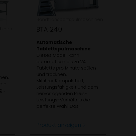
Aut
Tab
Bandtransportspülmaschinen
Die
Tab
BTA 240
hinen
auto
Tabl
Automatische
Das
Tablettspülmaschine
Tab
Dieses Modell kann
Spül
automatisch bis zu 24
per
Tabletts pro Minute spülen
Rei
und trocknen.
hen.
Ansc
Mit ihrer Kompaktheit,
von
Inte
Leistungsfähigkeit und dem
g
Tab
hervorragenden Preis-
Fri
Leistungs-Verhältnis die
 bis
Tab
perfekte Wahl! Das
auc
manuelle Ablegen auf dem
Pro
Run
Förderband der
wer
Produkt anzeigen
Spülmaschine entfällt
zwi
komplett. Das senkt den
und