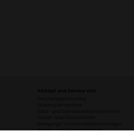
Kostenaufwand durch
niedrigere Spülzeiten,
reduzierten zeitlichen
Arbeitsaufwand und den
Energieverbrauch.
Verkauf und Service von:
Geschirrspülmaschine
Gläserspülmaschine
Salat- und Gemüsewaschautomaten
Gläser- und Geschirrkörbe
Reinigungs- und Desinfektionsanlagen
Wasch- und Reinigungsmittel