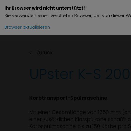
Ihr Browser wird nicht unterstützt!
Produkte
Zube
Sie verwenden einen veralteten Browser, der von dieser We
Browser aktualisieren
Zurück
UPster K-S 200
Korbtransport-Spülmaschine
Mit einer Gesamtlänge von 1550 mm (o
einer zusätzlichen Klarspülzone schafft d
Korbspülmaschine bis zu 150 Körbe pro S