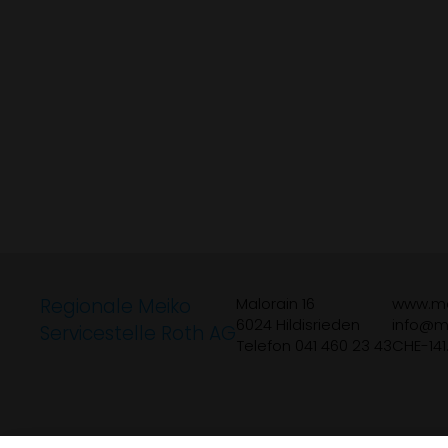
Regionale Meiko
Malorain 16
www.me
6024 Hildisrieden
info
m
Servicestelle Roth AG
Telefon 041 460 23 43
CHE-141