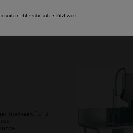
hör
Über uns
Jobs
Referenzen
Kon
bseite nicht mehr unterstützt wird.
hne Trocknung) und
iese
tunde.