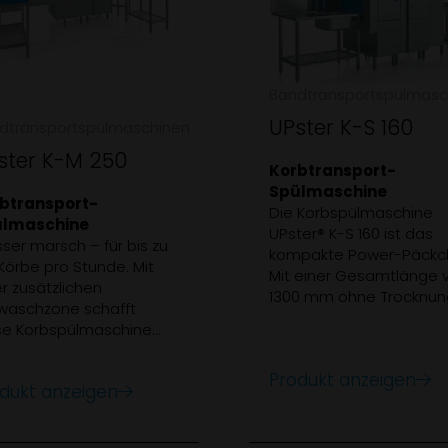
Bandtransportspülmasc
UPster K-S 160
dtransportspülmaschinen
ster K-M 250
Korbtransport-
Spülmaschine
btransport-
Die Korbspülmaschine
lmaschine
UPster® K-S 160 ist das
ser marsch – für bis zu
kompakte Power-Päckc
Körbe pro Stunde. Mit
Mit einer Gesamtlänge 
r zusätzlichen
1300 mm ohne Trocknun
waschzone schafft
und einer enormen
se Korbspülmaschine
Einschubhöhe reinigt sie
htig was weg und das bei
zu 120 Körbe pro Stunde.
er Gesamtlänge von
Produkt anzeigen
dukt anzeigen
0 mm (ohne Trocknung).