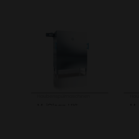
Haubenspülmaschinen
Hau
M-iClean HXL
M-
Mit einer Durchfahrtshöhe
Die
von 505 mm spült die M-
ist 
iClean HXL problemlos
Dur