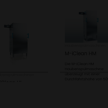
Haubenspülmaschinen
M-iClean HM
Die M-iClean HM
Haubenspülmaschine
überzeugt mit einer
benspülmaschinen
Durchfahrtshöhe von 50
iClean HL
mm und einem Korbma
von 500 x 500 mm. Dami
se Haubenspülmaschine
schmelzen Geschirrber
mit einer
Produkt anzeigen
einfach so dahin! Die
chfahrtshöhe von 560
Haubenautomatik sorgt 