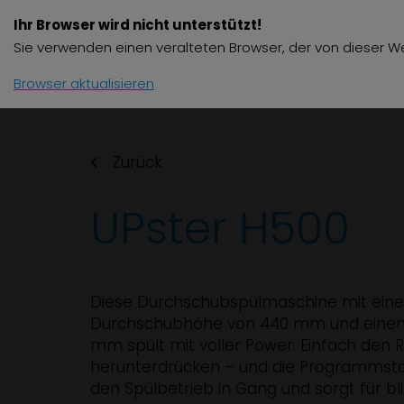
Ihr Browser wird nicht unterstützt!
Produkte
Zube
Sie verwenden einen veralteten Browser, der von dieser We
Browser aktualisieren
Zurück
UPster H500
Diese Durchschubspülmaschine mit eine
Durchschubhöhe von 440 mm und eine
mm spült mit voller Power. Einfach den
herunterdrücken – und die Programmsta
den Spülbetrieb in Gang und sorgt für bl