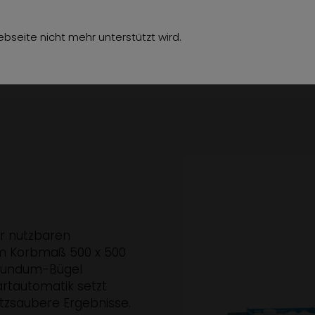
hör
Über uns
Jobs
Referenzen
Kon
bseite nicht mehr unterstützt wird.
r nutzbaren
m Korbmaß 500 x 500
 Rundum-Bügel
rtautomatik setzt
itzsaubere Ergebnisse.