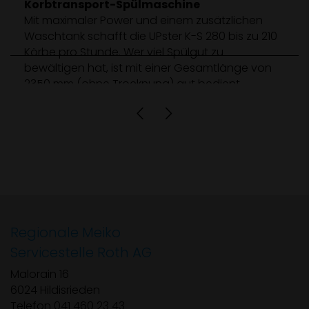
Korbtransport-Spülmaschine
Mit maximaler Power und einem zusätzlichen
Waschtank schafft die UPster K-S 280 bis zu 210
Körbe pro Stunde. Wer viel Spülgut zu
bewältigen hat, ist mit einer Gesamtlänge von
2350 mm (ohne Trocknung) gut bedient.
Produkt anzeigen
Regionale Meiko
Servicestelle Roth AG
Malorain 16
6024 Hildisrieden
Telefon 041 460 23 43