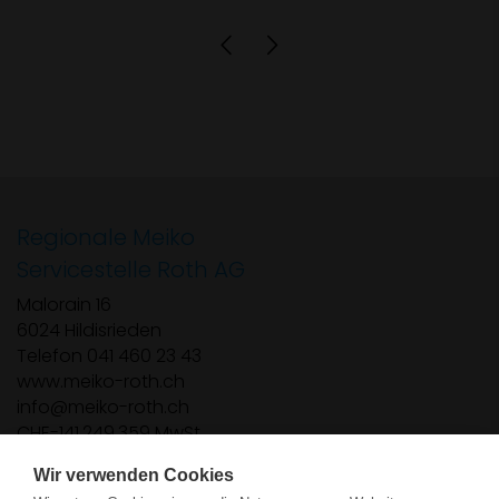
Produkt anzeigen
Regionale Meiko
Servicestelle Roth AG
Malorain 16
6024 Hildisrieden
Telefon 041 460 23 43
www.meiko-roth.ch
info
meiko-roth.ch
CHE-141.249.359 MwSt.
Verkauf und Service von:
Wir verwenden Cookies
Geschirrspülmaschine