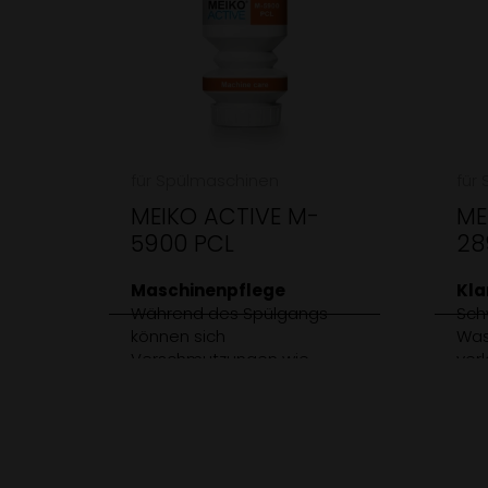
für Spülmaschinen
für
MEIKO ACTIVE M-
ME
5900 PCL
28
Maschinenpflege
Kla
Während des Spülgangs
Sch
können sich
Was
Verschmutzungen wie
ver
organische Rückstände in
die
der Waschkammer
abg
ansammeln. MEIKO ACTIVE
der 
M-5900 PCL ist ein
des
Produkt anzeigen
Pro
hochwirksamer
Kla