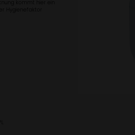
cknung kommt hier ein
der Hygienefaktor
PL