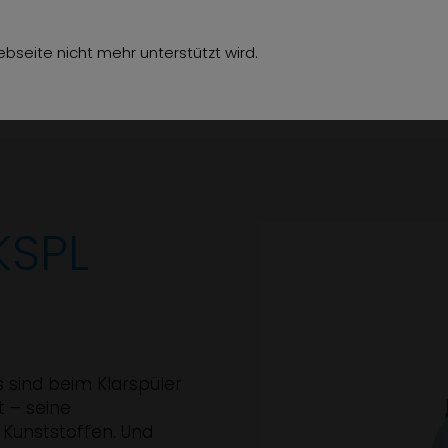
hör
Über uns
Jobs
Referenzen
Kon
bseite nicht mehr unterstützt wird.
KSPL
ts sind beim Klarspüler
 – seine
n Kunststoffen. Und