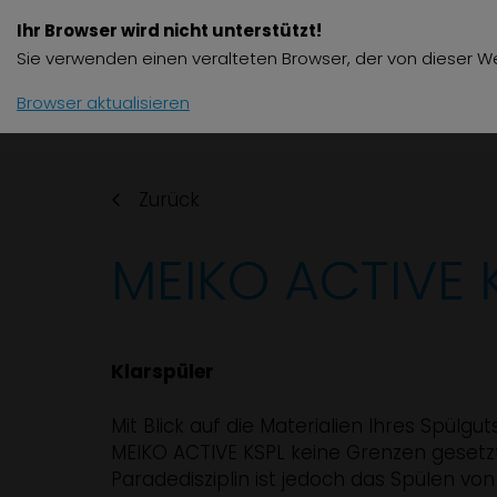
Ihr Browser wird nicht unterstützt!
Produkte
Zube
Sie verwenden einen veralteten Browser, der von dieser We
Browser aktualisieren
Zurück
MEIKO ACTIVE 
Klarspüler
Mit Blick auf die Materialien Ihres Spülgu
MEIKO ACTIVE KSPL keine Grenzen gesetzt
Paradedisziplin ist jedoch das Spülen vo