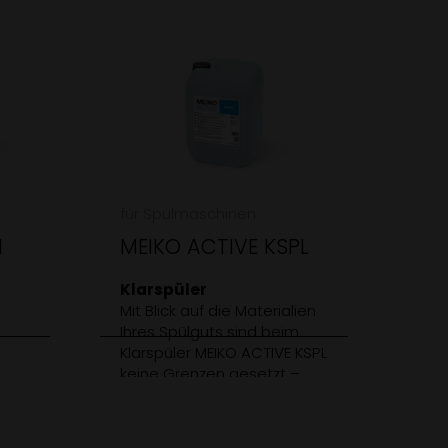
für
ME
Kla
Ver
Tro
Mis
KS 
Sch
Ver
für Spülmaschinen
Nac
N
MEIKO ACTIVE KSPL
Spül
dan
Pro
Klarspüler
Mit Blick auf die Materialien
Ihres Spülguts sind beim
Klarspüler MEIKO ACTIVE KSPL
keine Grenzen gesetzt –
 für
seine Paradedisziplin ist
en
jedoch das Spülen von
s
Kunststoffen. Und dabei ist