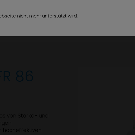
hör
Über uns
Jobs
Referenzen
Kon
bseite nicht mehr unterstützt wird.
FR 86
ros von Stärke- und
angen
r hocheffektiven