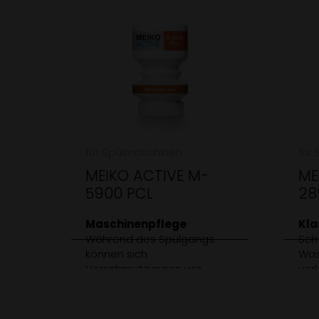
für Spülmaschinen
für
MEIKO ACTIVE M-
ME
5900 PCL
28
Maschinenpflege
Kla
Während des Spülgangs
Sch
können sich
Was
Verschmutzungen wie
ver
organische Rückstände in
die
der Waschkammer
abg
ansammeln. MEIKO ACTIVE
der 