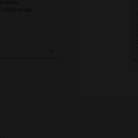
chnetes
e bleichende