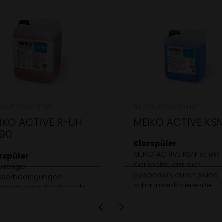
 Spülmaschinen
für Spülmaschinen
IKO ACTIVE R-UH
MEIKO ACTIVE KS
90
Klarspüler
MEIKO ACTIVE KSN ist ein
rspüler
Klarspüler, der sich
wierige
besonders durch seine
serbedingungen
schaumreduzierende
langen nach Spülmitteln,
Wirkung auszeichnet und
 genau darauf
alle MEIKO Spülmaschin
estimmt sind. Ist das
eignet, von ganz klein bi
Fall, schlägt die Stunde