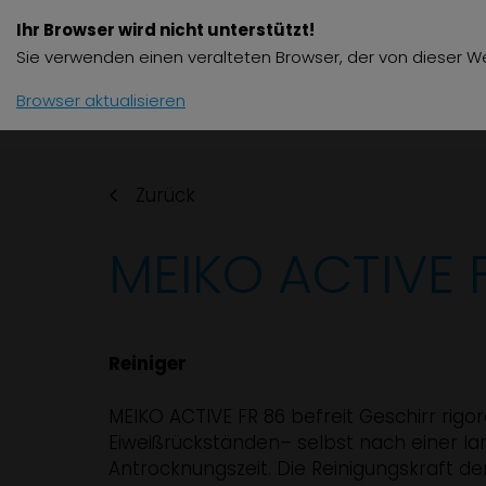
Ihr Browser wird nicht unterstützt!
Produkte
Zube
Sie verwenden einen veralteten Browser, der von dieser We
Browser aktualisieren
Zurück
MEIKO ACTIVE 
Reiniger
MEIKO ACTIVE FR 86 befreit Geschirr rigo
Eiweißrückständen– selbst nach einer l
Antrocknungszeit. Die Reinigungskraft de