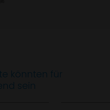
 86
te könnten für
end sein