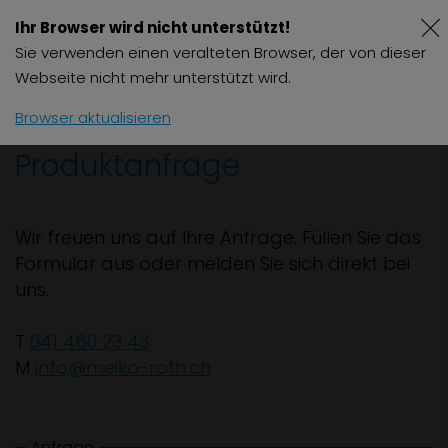
Ihr Browser wird nicht unterstützt!
Sie verwenden einen veralteten Browser, der von dieser
Webseite nicht mehr unterstützt wird.
Browser aktualisieren
Produktanfrage
Wir freuen uns auf Ihre Anfrage. Füllen Sie das
Formular aus oder melden Sie sich direkt bei
uns.
T
041 460 23 43
M
info@meiko-roth.ch
Anfrage