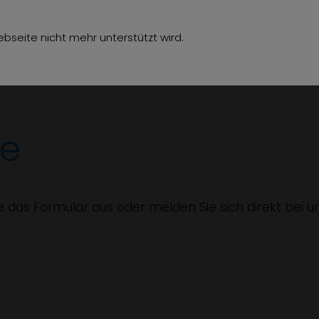
hör
Über uns
Jobs
Referenzen
Kon
bseite nicht mehr unterstützt wird.
ge
ie das Formular aus oder melden Sie sich direkt bei u