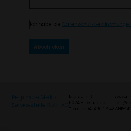
Ich habe die
Datenschutzbestimmunge
Abschicken
Regionale Meiko
Malorain 16
www.me
6024 Hildisrieden
info
m
Servicestelle Roth AG
Telefon 041 460 23 43
CHE-141