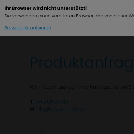
Ihr Browser wird nicht unterstützt!
Produkte
Zube
Sie verwenden einen veralteten Browser, der von dieser We
Browser aktualisieren
Produktanfra
Wir freuen uns auf Ihre Anfrage. Füllen S
T
041 460 23 43
M
info@meiko-roth.ch