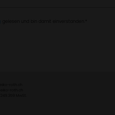
n
gelesen und bin damit einverstanden.*
iko-roth.ch
eiko-roth.ch
.249.359 MwSt.