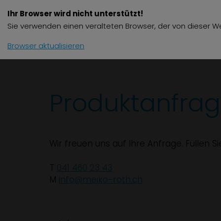
Ihr Browser wird nicht unterstützt!
Produkte
Zube
Sie verwenden einen veralteten Browser, der von dieser We
Browser aktualisieren
Produktanfra
Wir freuen uns auf Ihre Anfrage. Füllen S
T
041 460 23 43
M
info@meiko-roth.ch