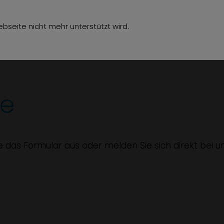
hör
Über uns
Jobs
Referenzen
Kon
bseite nicht mehr unterstützt wird.
ge
ie das Formular aus oder melden Sie sich direkt bei u