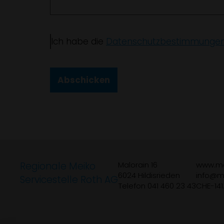
Ich habe die
Datenschutzbestimmunge
Abschicken
Regionale Meiko
Malorain 16
www.me
6024 Hildisrieden
info
m
Servicestelle Roth AG
Telefon 041 460 23 43
CHE-141