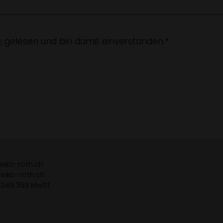
n
gelesen und bin damit einverstanden.*
iko-roth.ch
eiko-roth.ch
.249.359 MwSt.